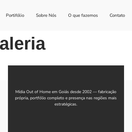
Portifólio
Sobre Nós
O que fazemos
Contato
aleria
Mídia Out of Home em Goiás desde 2002 — fabricação
própria, portfólio completo e presença nas regiões mais
estratégicas.